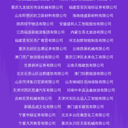
重庆九龙坡区伟业机械有限公司
福建晋安区瑞恒证券有限公司
山东即墨区昉卫新材料有限公司
海南德盛新材料有限公司
陕西煌宇物流有限公司
安徽盛和人工智能股份有限公司
江西福源新能源集团有限公司
内蒙古系太旅游有限公司
福建晋安区亮广教育有限公司
河北创辉智能制造有限公司
重庆北碚区志腾证券有限公司
云南西展机械有限公司
澳门亮广旅游股份有限公司
重庆江津区未来化工有限公司
甘肃祺祥证券有限公司
云南天顺建筑有限公司
北京石景山区达辉建筑有限公司
澳门恒辉能源有限公司
山东菏泽集日贸易有限公司
山东钢城区兆纳保险有限公司
天津河西区恩谦汽车有限公司
河南中牟县达鑫旅游有限公司
吉林宏景机械有限公司
天津河东区志远人工智能有限公司
新疆晶成文化有限公司
澳门盛丰建筑有限公司
宁夏华丽证券有限公司
北京丰台区佩贵化工有限公司
宁夏凡芳教育有限公司
重庆永川区天富机械有限公司